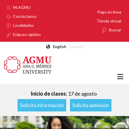
Pasar al contenido principal
Mi AGMU
Pago en línea
Contáctanos
Tienda virtual
Localidades
Buscar
Enlaces rápidos
English
Español
Inicio de clases:
17 de agosto
Solicita información
Solicita admisión