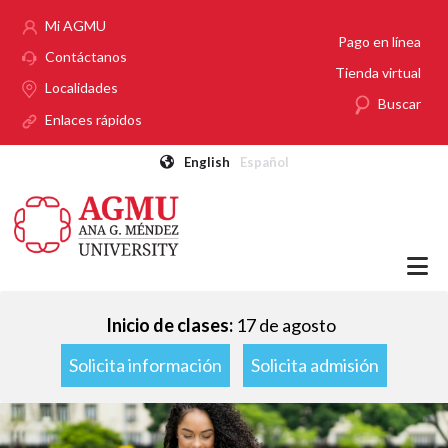
Pasar al contenido principal
Mi AGMU
Pago en línea
Contáctanos
Tienda virtual
Localidades
Buscar
Enlaces rápidos
English
Español
Inicio de clases:
17 de agosto
Solicita información
Solicita admisión