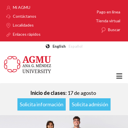
Pasar al contenido principal
Mi AGMU
Pago en línea
Contáctanos
Tienda virtual
Localidades
Buscar
Enlaces rápidos
English
Español
Inicio de clases:
17 de agosto
Solicita información
Solicita admisión