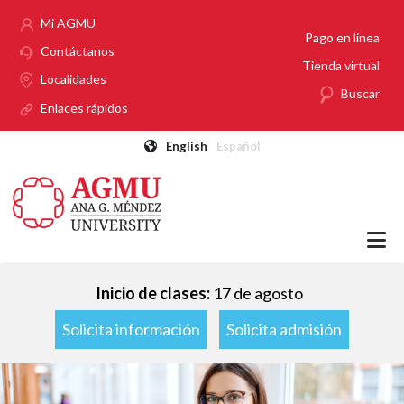
Pasar al contenido principal
Mi AGMU
Pago en línea
Contáctanos
Tienda virtual
Localidades
Buscar
Enlaces rápidos
English
Español
Inicio de clases:
17 de agosto
Solicita información
Solicita admisión