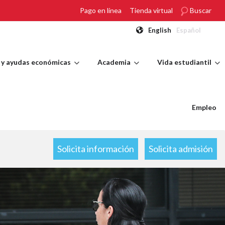
Pago en línea
Tienda virtual
Buscar
English
Español
 y ayudas económicas
Academia
Vida estudiantil
Empleo
Solicita información
Solicita admisión