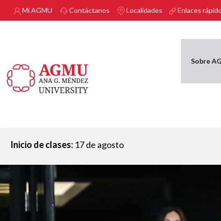
Pasar al contenido principal
Mi AGMU
Contáctanos
Localidades
Enlaces rápid
Sobre A
Inicio de clases:
17 de agosto