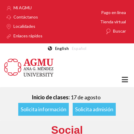
Pasar al contenido principal
Mi AGMU
Pago en línea
Contáctanos
Tienda virtual
Localidades
Buscar
Enlaces rápidos
English
Español
Inicio de clases:
17 de agosto
Solicita información
Solicita admisión
Social