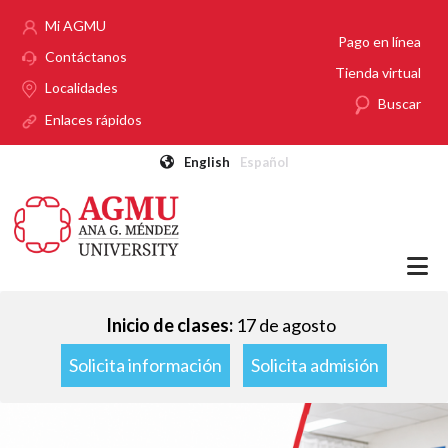
Pasar al contenido principal
Mi AGMU
Pago en línea
Contáctanos
Tienda virtual
Localidades
Buscar
Enlaces rápidos
English
Español
Inicio de clases:
17 de agosto
Solicita información
Solicita admisión