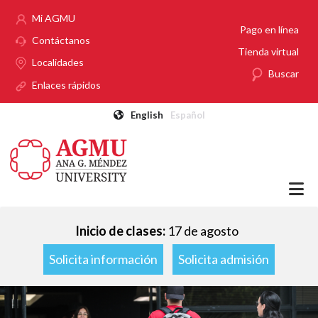
Pasar al contenido principal
Mi AGMU
Pago en línea
Contáctanos
Tienda virtual
Localidades
Buscar
Enlaces rápidos
English
Español
Inicio de clases:
17 de agosto
Solicita información
Solicita admisión