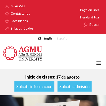
Pasar al contenido principal
Mi AGMU
Pago en línea
Contáctanos
Tienda virtual
Localidades
Buscar
Enlaces rápidos
English
Español
Inicio de clases:
17 de agosto
Solicita información
Solicita admisión