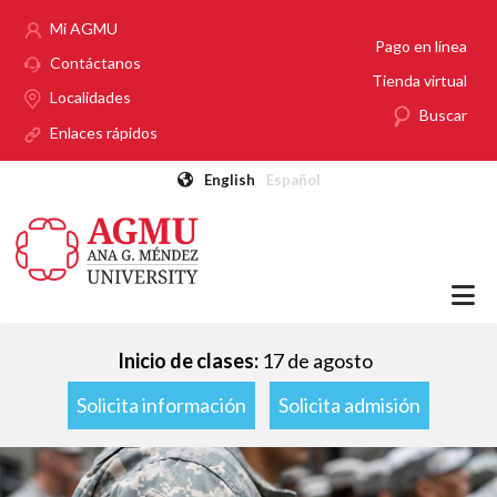
Pasar al contenido principal
Mi AGMU
Pago en línea
Contáctanos
Tienda virtual
Localidades
Buscar
Enlaces rápidos
English
Español
Inicio de clases:
17 de agosto
Solicita información
Solicita admisión