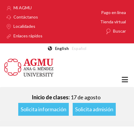
Pasar al contenido principal
Mi AGMU
Pago en línea
Contáctanos
Tienda virtual
Localidades
Buscar
Enlaces rápidos
English
Español
Inicio de clases:
17 de agosto
Solicita información
Solicita admisión