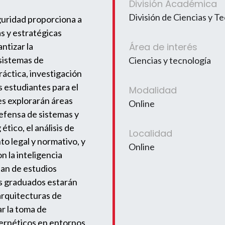
División Académica
División de Ciencias y T
eguridad proporciona a
as y estratégicas
ntizar la
Área de interés
 sistemas de
Ciencias y tecnología
áctica, investigación
s estudiantes para el
Modalidad
es explorarán áreas
Online
defensa de sistemas y
ético, el análisis de
Localidad
to legal y normativo, y
Online
 la inteligencia
plan de estudios
os graduados estarán
arquitecturas de
r la toma de
ibernéticos en entornos