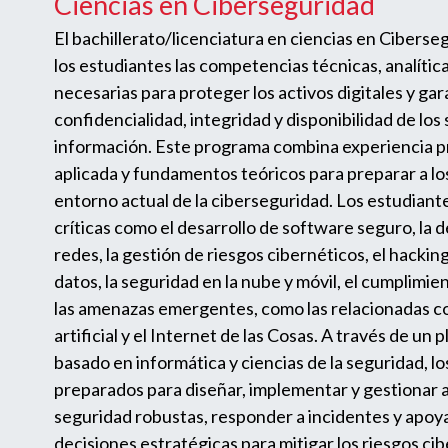
Ciencias en Ciberseguridad
El bachillerato/licenciatura en ciencias en Cibers
los estudiantes las competencias técnicas, analític
necesarias para proteger los activos digitales y gara
confidencialidad, integridad y disponibilidad de los
información. Este programa combina experiencia pr
aplicada y fundamentos teóricos para preparar a lo
entorno actual de la ciberseguridad. Los estudiant
críticas como el desarrollo de software seguro, la 
redes, la gestión de riesgos cibernéticos, el hacking 
datos, la seguridad en la nube y móvil, el cumplimien
las amenazas emergentes, como las relacionadas con
artificial y el Internet de las Cosas. A través de un 
basado en informática y ciencias de la seguridad, l
preparados para diseñar, implementar y gestionar 
seguridad robustas, responder a incidentes y apoya
decisiones estratégicas para mitigar los riesgos c