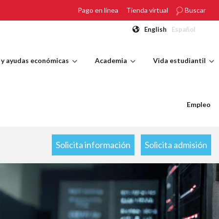
Pago en línea
Tienda virtual
Buscar
English
Español
 y ayudas económicas
Academia
Vida estudiantil
Empleo
Solicita información
Solicita admisión