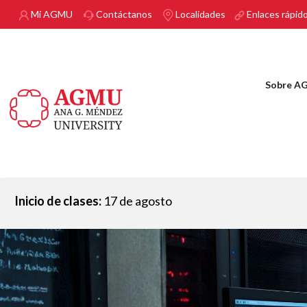
Pasar al contenido principal
Mi AGMU
Contáctanos
Localidades
Enlaces rápid
Sobre A
Inicio de clases:
17 de agosto
Imagen