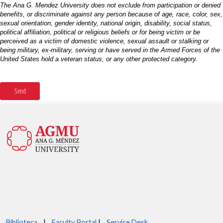
Biblioteca
|
Faculty Portal
|
Service Desk