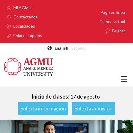
Pasar al contenido principal
Mi AGMU
Pago en línea
Contáctanos
Tienda virtual
Localidades
Buscar
Enlaces rápidos
English
Español
Inicio de clases:
17 de agosto
Solicita información
Solicita admisión
Imagen