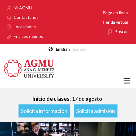
Pasar al contenido principal
Mi AGMU
Pago en línea
Contáctanos
Tienda virtual
Localidades
Buscar
Enlaces rápidos
English
Español
Inicio de clases:
17 de agosto
Solicita información
Solicita admisión