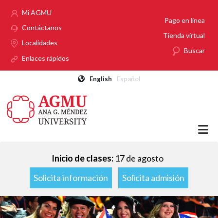
Pasar al contenido principal
Mi AGMU
Pago en línea
Contáctanos
Tienda virtual
Localidades
Buscar
Enlaces rápidos
English
Español
Inicio de clases:
17 de agosto
Solicita información
Solicita admisión