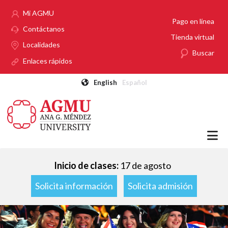
Pasar al contenido principal
Mi AGMU
Pago en línea
Contáctanos
Tienda virtual
Localidades
Buscar
Enlaces rápidos
English
Español
Inicio de clases:
17 de agosto
Solicita información
Solicita admisión